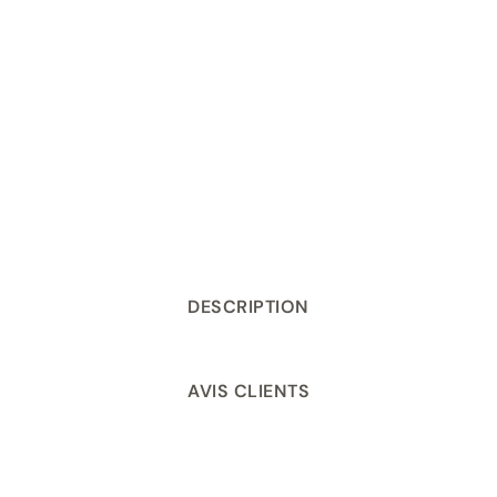
Prédécoupé et
Nettoyable
numéroté
DESCRIPTION
AVIS CLIENTS