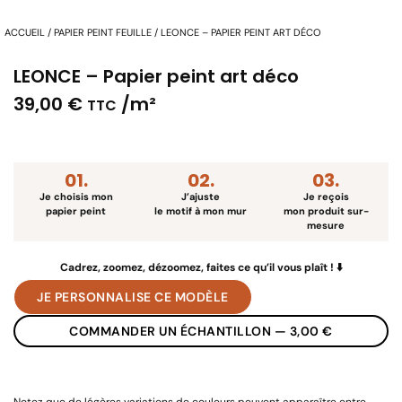
ACCUEIL
/
PAPIER PEINT FEUILLE
/ LEONCE – PAPIER PEINT ART DÉCO
LEONCE – Papier peint art déco
39,00
€
/m²
TTC
01.
02.
03.
Je choisis
mon
J’ajuste
Je reçois
papier peint
le motif à mon mur
mon produit sur-
mesure
Cadrez, zoomez, dézoomez, faites ce qu’il vous plaît ! ⬇️
JE PERSONNALISE CE MODÈLE
COMMANDER UN ÉCHANTILLON — 3,00 €
Notez que de légères variations de couleurs peuvent apparaître entre