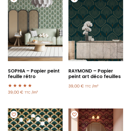
SOPHIA – Papier peint
RAYMOND – Papier
feuille rétro
peint art déco feuilles
39,00
€
/m²
TTC
39,00
€
/m²
TTC