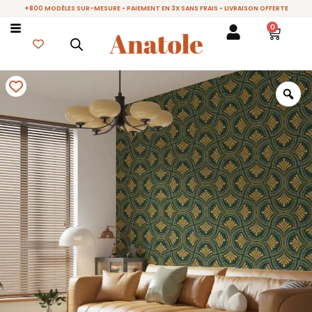
+800 MODÈLES SUR-MESURE • PAIEMENT EN 3X SANS FRAIS • LIVRAISON OFFERTE
0