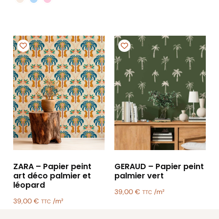
ZARA – Papier peint
GERAUD – Papier peint
art déco palmier et
palmier vert
léopard
39,00
€
/m²
TTC
39,00
€
/m²
TTC