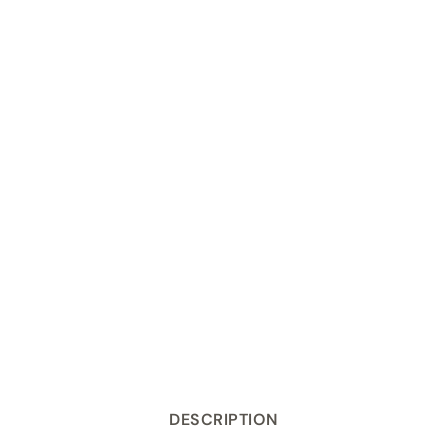
Prédécoupé et
Nettoyable
numéroté
DESCRIPTION