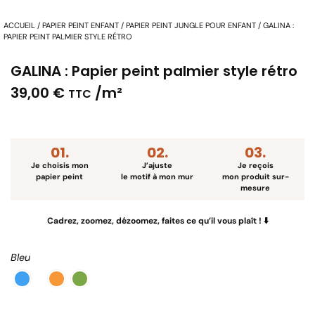
ACCUEIL
/
PAPIER PEINT ENFANT
/
PAPIER PEINT JUNGLE POUR ENFANT
/ GALINA :
PAPIER PEINT PALMIER STYLE RÉTRO
GALINA : Papier peint palmier style rétro
39,00
€
/m²
TTC
01.
02.
03.
Je choisis
mon
J’ajuste
Je reçois
papier peint
le motif à mon mur
mon produit sur-
mesure
Cadrez, zoomez, dézoomez, faites ce qu’il vous plaît ! ⬇️
Bleu