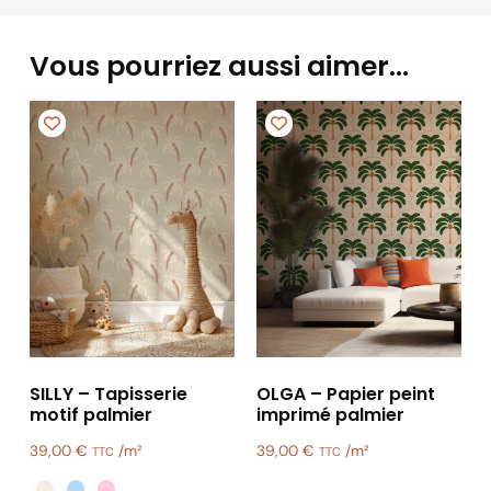
Vous pourriez aussi aimer…
SILLY – Tapisserie
OLGA – Papier peint
motif palmier
imprimé palmier
39,00
€
/m²
39,00
€
/m²
TTC
TTC